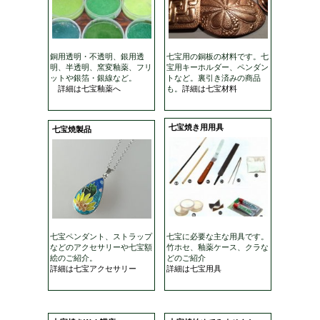
銅用透明・不透明、銀用透
七宝用の銅板の材料です。七
明、半透明、窯変釉薬、フリ
宝用キーホルダー、ペンダン
ットや銀箔・銀線など。
トなど。裏引き済みの商品
詳細は七宝釉薬へ
も。
詳細は七宝材料
七宝焼き用用具
七宝焼製品
七宝ペンダント、ストラップ
七宝に必要な主な用具です。
などのアクセサリーや七宝額
竹ホセ、釉薬ケース、クラな
絵のご紹介。
どのご紹介
詳細は七宝アクセサリー
詳細は七宝用具