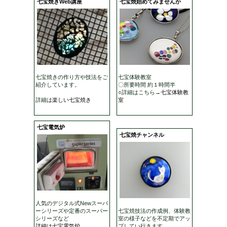
七宝焼きWeb講座
七宝焼始めてみませんか
七宝焼きの作り方や技法をご
七宝体験教室
紹介しています。
〇所要時間 約１時間半
○詳細はこちら→
七宝体験教
詳細は
楽しい七宝焼き
室
七宝電気炉
七宝焼チャンネル
人気のデジタル式Newスーパ
ーシリーズや定番のスーパー
七宝焼技法の作成例、体験教
シリーズなど
室の様子などを不定期でアッ
詳細は七宝電気炉
プしてい行きます