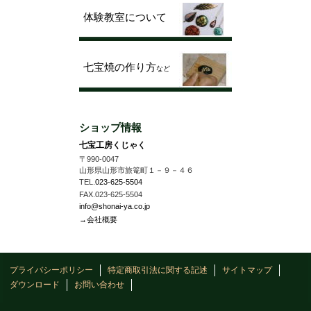
体験教室について
七宝焼の作り方
など
ショップ情報
七宝工房くじゃく
〒990-0047
山形県山形市旅篭町１－９－４６
TEL.
023-625-5504
FAX.023-625-5504
info@shonai-ya.co.jp
→会社概要
プライバシーポリシー
特定商取引法に関する記述
サイトマップ
ダウンロード
お問い合わせ