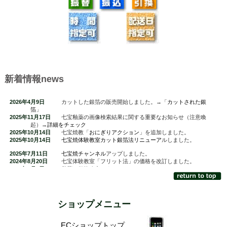
新着情報
news
2026年4月9日
カットした銀箔の販売開始しました。→「
カットされた銀
箔
」
2025年11月17日
七宝釉薬の画像検索結果に関する重要なお知らせ（注意喚
起）→
詳細をチェック
2025年10月14日
七宝焼教「
おにぎりアクション
」を追加しました。
2025年10月14日
七宝焼体験教室カット銀箔法リニューア
ルしました。
2025年7月11日
七宝焼チャンネル
アップしました。
2024年8月20日
七宝体験教室「フリット法」の価格を改訂しました。
2024年7月1日
釉薬の価格改定しました。
2023年7月14日
七宝焼で「水玉柄」の小物作り！
を追加しました。
2023年4月13日
釉薬の洗い方
、
七宝焼の主な技法
のページを更新しました。
2023年3月7日
「偽サイトにご注意」
を追加しました。
2023年2月13日
ホームページをプチリニューアルしました。
ショップメニュー
ECショップトップ