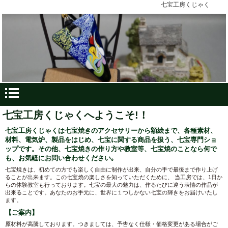
七宝工房くじゃく
七宝工房くじゃくへようこそ!！
七宝工房くじゃくは七宝焼きのアクセサリーから額絵まで、各種素材、
材料、電気炉、製品をはじめ、七宝に関する商品を扱う、七宝専門ショ
ップです。その他、七宝焼きの作り方や教室等、七宝焼のことなら何で
も、お気軽にお問い合わせください｡
七宝焼きは、初めての方でも楽しく自由に制作が出来、自分の手で最後まで作り上げ
ることが出来ます。この七宝焼の楽しさを知っていただくために、 当工房では、1日か
らの体験教室も行っております。七宝の最大の魅力は、作るたびに違う表情の作品が
出来ることです。あなたのお手元に、世界に１つしかない七宝の輝きをお届けいたし
ます。
【ご案内】
原材料が高騰しております。つきましては、予告なく仕様・価格変更がある場合がご